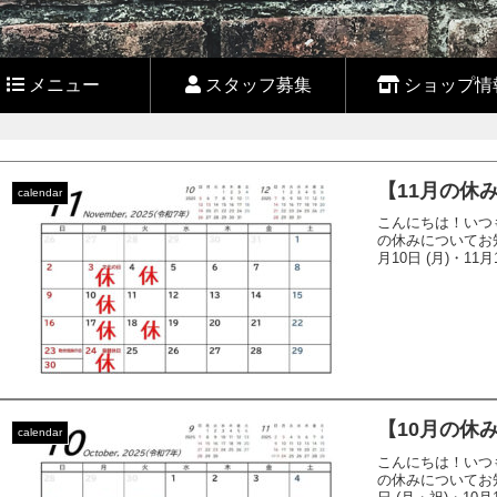
メニュー
スタッフ募集
ショップ情
【11月の休
calendar
こんにちは！いつ
の休みについてお知ら
月10日 (月)・11月
【10月の休
calendar
こんにちは！いつ
の休みについてお知ら